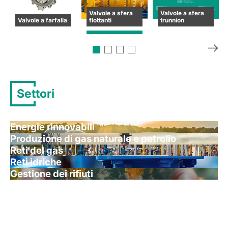
Valvole a sfera
Valvole a sfera
Valvole a farfalla
flottanti
trunnion
Settori
Energie rinnovabili
Produzione di gas naturale e petrolio
Reti del gas
Reti idriche
Gestione dei rifiuti