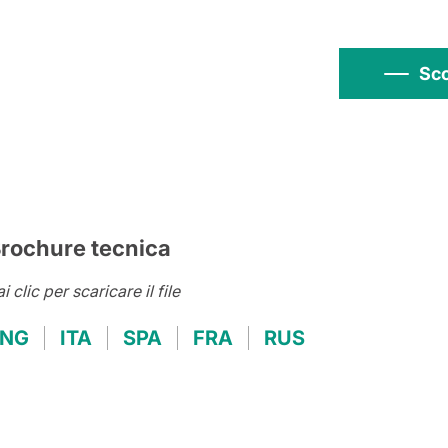
Sco
rochure tecnica
i clic per scaricare il file
ENG
ITA
SPA
FRA
RUS