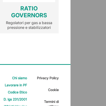
RATIO
RCS 20
GOVERNORS
Regolatori per gas
pressione e stabili
Regolatori per gas a bassa
pressione e stabilizzatori
Chi siamo
Privacy Policy
Lavorare in PF
Cookie
Codice Etico
D. lgs 231/2001
Termini di