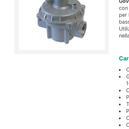
Gov
con 
per 
bas
Util
nell
Car
C
G
1
C
P
T
P
C
C