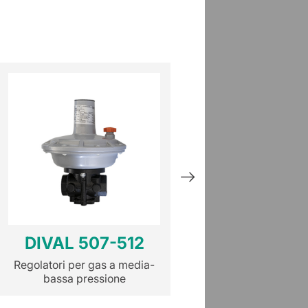
DIVAL 507-512
DIVAL 6
Regolatori per gas a media-
Regolatori per gas 
bassa pressione
bassa pressio