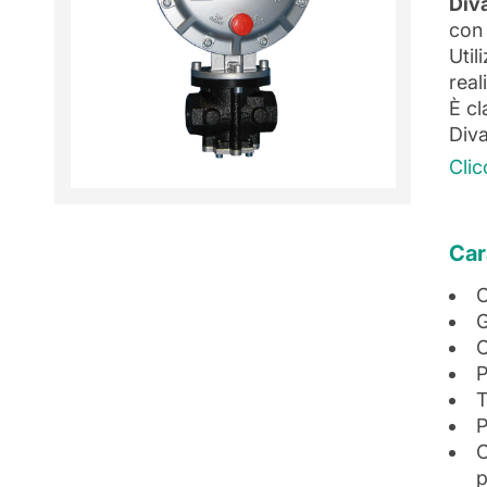
Div
con
Util
real
È c
Div
Clic
Car
C
G
C
P
T
P
C
p