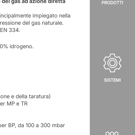
 del gas ad azione diretta
PRODOTTI
principalmente impiegato nella
pressione del gas naturale.
 EN 334.
00% idrogeno.
SISTEMI
one e della taratura)
 per MP e TR
per BP, da 100 a 300 mbar