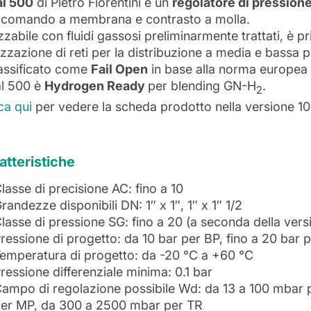
al 500
di Pietro Fiorentini è un
regolatore di pressione
 comando a membrana e contrasto a molla.
izzabile con fluidi gassosi preliminarmente trattati, è 
izzazione di reti per la distribuzione a media e bassa 
lassificato come
Fail Open
in base alla norma europea
al 500 è
Hydrogen Ready
per blending GN-H
.
2
ca qui
per vedere la scheda prodotto nella versione 1
atteristiche
lasse di precisione AC: fino a 10
randezze disponibili DN: 1″ x 1″, 1″ x 1″ 1/2
lasse di pressione SG: fino a 20 (a seconda della versi
ressione di progetto: da 10 bar per BP, fino a 20 bar
emperatura di progetto: da -20 °C a +60 °C
ressione differenziale minima: 0.1 bar
ampo di regolazione possibile Wd: da 13 a 100 mbar 
er MP, da 300 a 2500 mbar per TR