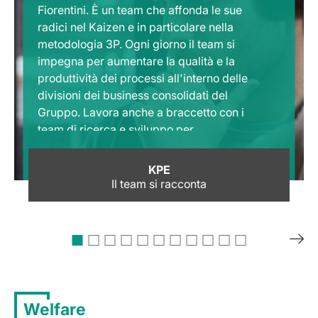
Fiorentini. È un team che affonda le sue
radici nel Kaizen e in particolare nella
metodologia 3P. Ogni giorno il team si
impegna per aumentare la qualità e la
produttività dei processi all'interno delle
divisioni dei business consolidati del
Gruppo. Lavora anche a braccetto con i
team di ricerca e sviluppo per
industrializzare nuovi prodotti e fianco a
fianco con le startup acquisite dal gruppo
KPE
per scalare i nuovi business.
Il team si racconta
Welfare