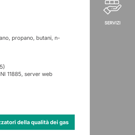
.
SERVIZI
tano, propano, butani, n-
5)
NI 11885, server web
zzatori della qualità dei gas