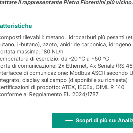
attare il rappresentante Pietro Fiorentini più vicino
atteristiche
omposti rilevabili: metano, idrocarburi più pesanti (e
utano, i-butano), azoto, anidride carbonica, idrogeno
ortata massima: 180 NL/h
emperatura di esercizio: da -20 °C a +50 °C
orte di comunicazione: 2x Ethernet, 4x Seriale (RS 48
nterfacce di comunicazione: Modbus ASCII secondo U
ntegrato, display sul campo (disponibile su richiesta)
ertificazioni di prodotto: ATEX, IECEx, OIML R 140
onforme al Regolamento EU 2024/1787
Scopri di più su: Anali