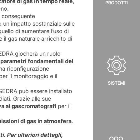
zatore di gas in tempo reale
,
PRODOTTI
eno.
a conseguente
o un impatto sostanziale sulle
 quello di aumentare l’uso di
 il gas naturale arricchito di
EDRA giocherà un ruolo
 parametri fondamentali del
na riconfigurazione
er il monitoraggio e il
SISTEMI
 GEDRA può essere installato
iati. Grazie alle sue
va ai gascromatografi
per il
issioni di gas in atmosfera
.
. Per ulteriori dettagli,