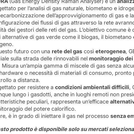
DRA
(Gas Energy Density Raman Analyser) è un
analiz
ettato per l’analisi di gas naturale, biometano e idrog
decarbonizzazione dell’approvvigionamento di gas e l
nfigurazione dei flussi di gas attraverso la rete avrann
vità dei gestori delle reti del gas. L’obiettivo comune è
i alternative di gas verde come il biogas, il biometano e
ogeno.
uesto futuro con una
rete del gas
così
eterogenea
, G
iale sulla strada delle rinnovabili nel
monitoraggio dei
. Misura un’ampia gamma di miscele di gas senza alcu
’hardware o necessità di materiali di consumo, pronto p
rollo a distanza.
ettato per resistere a
condizioni ambientali difficili
,
que lungo i gasdotti, anche in luoghi remoti non presid
tteristiche peculiari, rappresenta un’efficace
alternati
toraggio del potere calorifico.
tre, è in grado di iniettare il gas nel processo
senza em
to prodotto è disponibile solo su mercati selezionati