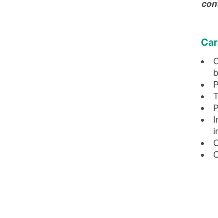
cont
Car
C
b
P
T
P
I
i
C
C