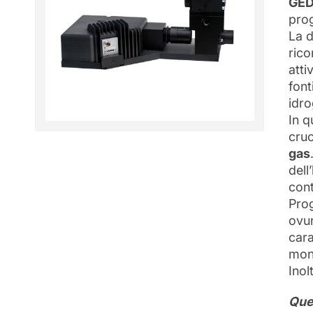
GE
prog
La 
rico
atti
font
idr
In q
cruc
gas
dell
cont
Prog
ovun
cara
moni
Inol
Ques