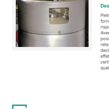
Des
Piet
forn
risp
Aver
poss
rete
deci
effe
cert
qual