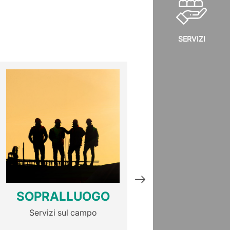
SERVIZI
SOPRALLUOGO
SUPERVISI
DELL'ISPEZ
Servizi sul campo
DI RISCALD