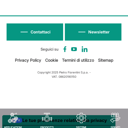
Contattaci
Newsletter
Seguici su
Privacy Policy
Cookie
Termini di utilizzo
Sitemap
Copyright 2025 Pietro Fiorentini S.p.a. -
VAT. 08620190150
Le tue preferenze relative alla privacy
APPLICAZIONI
PRODOTTI
SISTEMI
SERVIZI