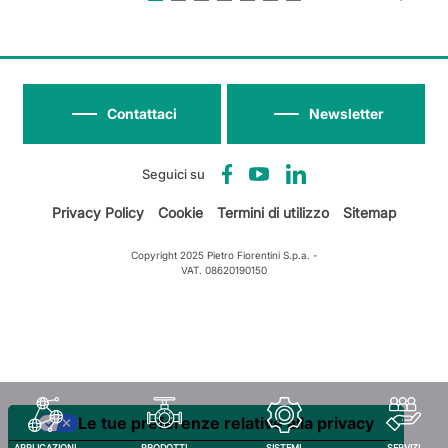
Contattaci
Newsletter
Seguici su
Privacy Policy
Cookie
Termini di utilizzo
Sitemap
Copyright 2025 Pietro Fiorentini S.p.a. -
VAT. 08620190150
Le tue preferenze relative alla privacy
APPLICAZIONI
PRODOTTI
SISTEMI
SERVIZI