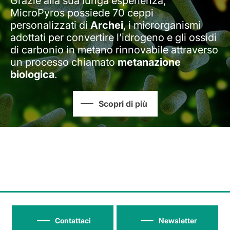
Grazie alla sua lunga esperienza,
MicroPyros possiede 70 ceppi
personalizzati di
Archei
, i microrganismi
adottati per convertire l’idrogeno e gli ossidi
di carbonio in metano rinnovabile attraverso
un processo chiamato
metanazione
biologica
.
Scopri di più
Contattaci
Newsletter