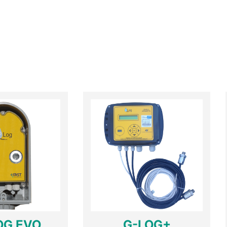
OG EVO
G-LOG+