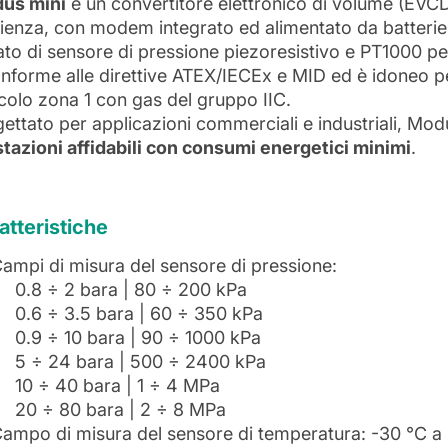
us mini
è un convertitore elettronico di volume (EVC
cienza, con modem integrato ed alimentato da batterie
to di sensore di pressione piezoresistivo e PT1000 pe
nforme alle direttive ATEX/IECEx e MID ed è idoneo per 
colo zona 1 con gas del gruppo IIC.
ettato per applicazioni commerciali e industriali, Mod
tazioni affidabili con consumi energetici minimi
.
atteristiche
ampi di misura del sensore di pressione:
0.8 ÷ 2 bara | 80 ÷ 200 kPa
0.6 ÷ 3.5 bara | 60 ÷ 350 kPa
0.9 ÷ 10 bara | 90 ÷ 1000 kPa
5 ÷ 24 bara | 500 ÷ 2400 kPa
10 ÷ 40 bara | 1 ÷ 4 MPa
20 ÷ 80 bara | 2 ÷ 8 MPa
ampo di misura del sensore di temperatura: -30 °C a 