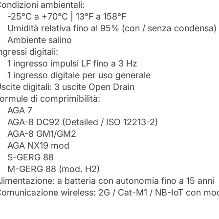
ondizioni ambientali:
-25°C a +70°C | 13°F a 158°F
Umidità relativa fino al 95% (con / senza condensa)
Ambiente salino
ngressi digitali:
1 ingresso impulsi LF fino a 3 Hz
1 ingresso digitale per uso generale
scite digitali: 3 uscite Open Drain
ormule di comprimibilità:
AGA 7
AGA-8 DC92 (Detailed / ISO 12213-2)
AGA-8 GM1/GM2
AGA NX19 mod
S-GERG 88
M-GERG 88 (mod. H2)
limentazione: a batteria con autonomia fino a 15 anni
omunicazione wireless: 2G / Cat-M1 / NB-IoT con mo