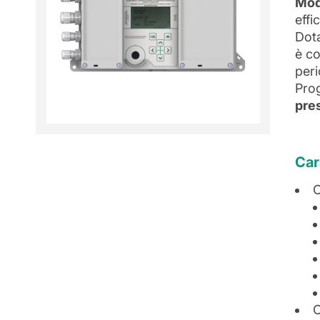
Mod
effi
Dota
è co
peri
Prog
pres
Car
C
C