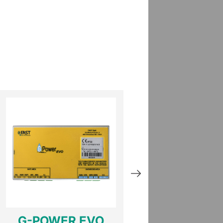
G-POWER EVO
GLOG E