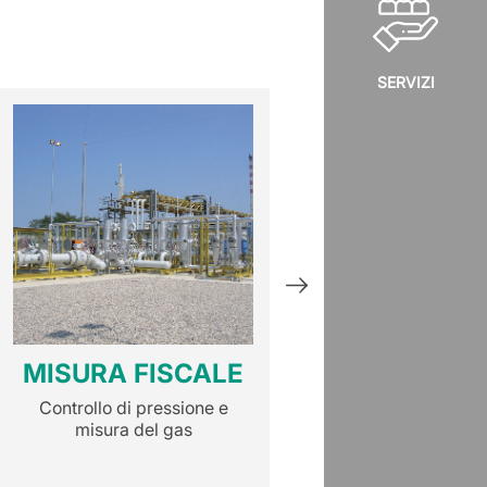
SERVIZI
MISURA FISCALE
STAZIONI 
Controllo di pressione e
Controllo di press
misura del gas
misura del g