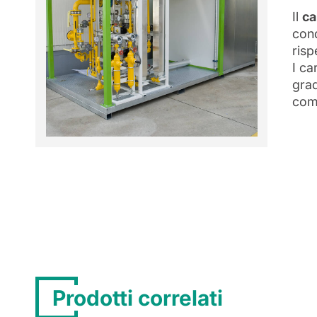
Il
ca
cond
risp
I ca
grad
com
Prodotti correlati