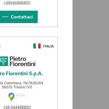
+390444968511
Contattaci
ITALIA
e
ro Fiorentini S.p.A.
ità Colombara, 74/76/82/84
36070 Trissino (VI)
Portami
lì
+39 0444968511