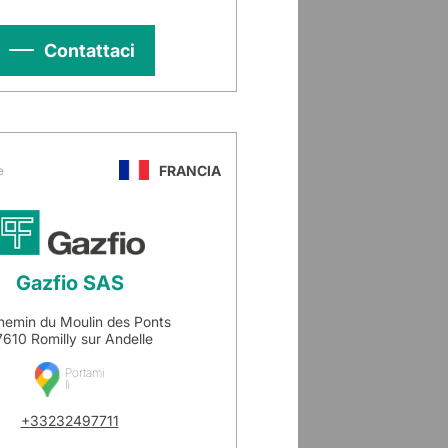
Contattaci
FRANCIA
e
Gazfio SAS
hemin du Moulin des Ponts
610 Romilly sur Andelle
Portami
lì
+33232497711