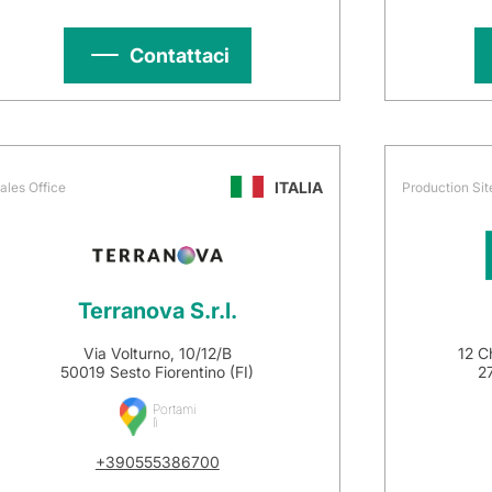
Contattaci
ITALIA
ales Office
Production Sit
Terranova S.r.l.
Via Volturno, 10/12/B
12 C
50019 Sesto Fiorentino (FI)
27
Portami
lì
+390555386700