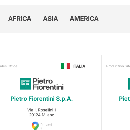
AFRICA
ASIA
AMERICA
ITALIA
ales Office
Production Sit
Pietro Fiorentini S.p.A.
Piet
Via I. Rosellini 1
20124 Milano
Portami
lì