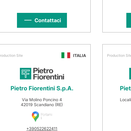
Contattaci
ITALIA
roduction Site
Production Sit
Pietro Fiorentini S.p.A.
Piet
Via Molino Poncino 4
Local
42019 Scandiano (RE)
Portami
lì
+390522622411