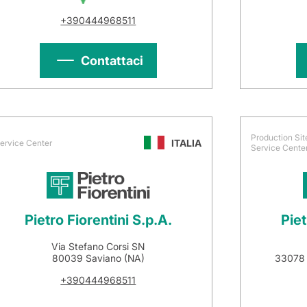
+390444968511
Contattaci
Production Sit
ITALIA
ervice Center
Service Cente
Pietro Fiorentini S.p.A.
Piet
Via Stefano Corsi SN
80039 Saviano (NA)
33078 
+390444968511