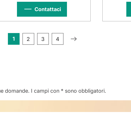
Contattaci
1
»
2
3
4
ue domande. I campi con * sono obbligatori.