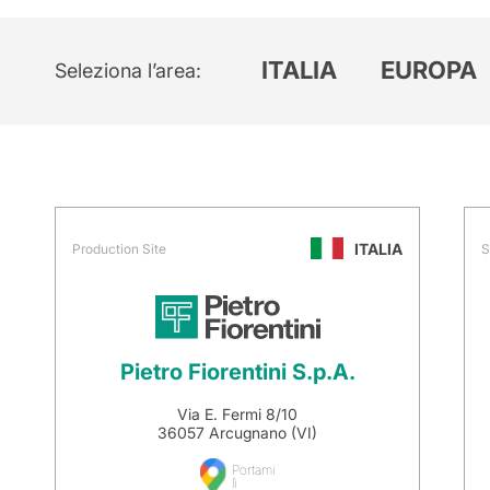
ITALIA
EUROPA
Seleziona l’area
ITALIA
Production Site
S
Pietro Fiorentini S.p.A.
Via E. Fermi 8/10
36057 Arcugnano (VI)
Portami
lì