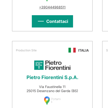
+390444968511
Contattaci
ITALIA
Production Site
S
Pietro Fiorentini S.p.A.
Via Faustinella 11
25015 Desenzano del Garda (BS)
Portami
lì