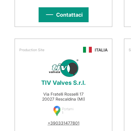
Contattaci
ITALIA
Production Site
S
TIV Valves S.r.l.
Via Fratelli Rosselli 17
20027 Rescaldina (MI)
Portami
lì
+390331477801