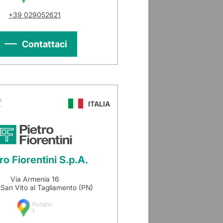
+39 029052621
Contattaci
e
ITALIA
r
ro Fiorentini S.p.A.
Via Armenia 16
San Vito al Tagliamento (PN)
Portami
lì