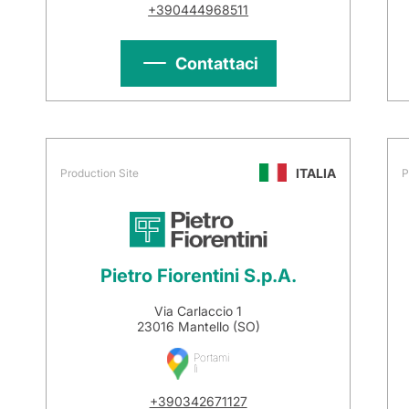
+390444968511
Contattaci
ITALIA
Production Site
P
Pietro Fiorentini S.p.A.
Via Carlaccio 1
23016 Mantello (SO)
Portami
lì
+390342671127