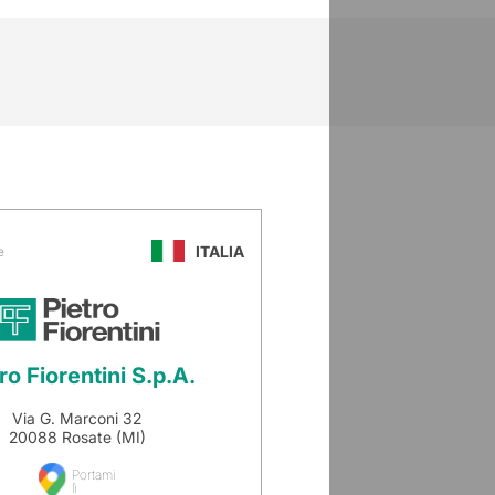
ITALIA
e
ro Fiorentini S.p.A.
Via G. Marconi 32
20088 Rosate (MI)
Portami
lì