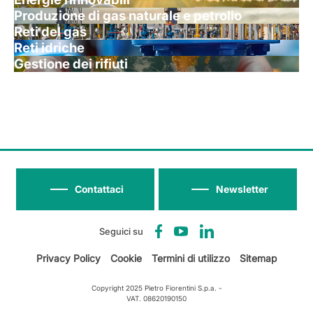
Produzione di gas naturale e petrolio
Reti del gas
Reti idriche
Gestione dei rifiuti
Contattaci
Newsletter
Seguici su
Privacy Policy
Cookie
Termini di utilizzo
Sitemap
Copyright 2025 Pietro Fiorentini S.p.a. -
VAT. 08620190150