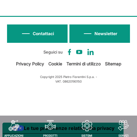
Contattaci
Newsletter
Seguici su
Privacy Policy
Cookie
Termini di utilizzo
Sitemap
Copyright 2025 Pietro Fiorentini S.p.a. -
VAT. 08620190150
Le tue preferenze relative alla privacy
APPLICAZIONI
PRODOTTI
SISTEMI
SERVIZI