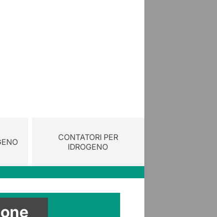
CONTATORI PER
GENO
IDROGENO
ria
ione