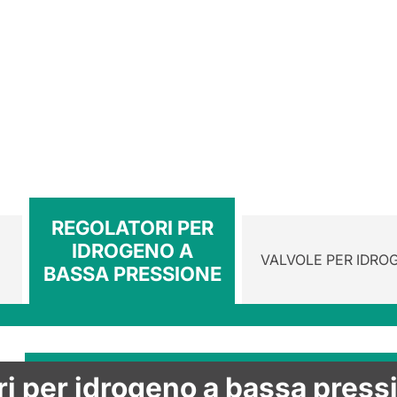
REGOLATORI PER
IDROGENO A
VALVOLE PER IDRO
BASSA PRESSIONE
Visita la catego
ri per idrogeno a bassa press