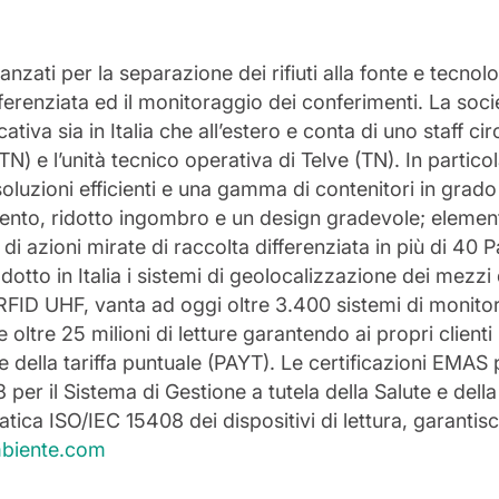
nzati per la separazione dei rifiuti alla fonte e tecnolo
erenziata ed il monitoraggio dei conferimenti. La soci
cativa sia in Italia che all’estero e conta di uno staff ci
N) e l’unità tecnico operativa di Telve (TN). In particol
soluzioni efficienti e una gamma di contenitori in grado
amento, ridotto ingombro e un design gradevole; elemen
i azioni mirate di raccolta differenziata in più di 40 P
otto in Italia i sistemi di geolocalizzazione dei mezzi 
 RFID UHF, vanta ad oggi oltre 3.400 sistemi di monitor
oltre 25 milioni di letture garantendo ai propri clienti i
della tariffa puntuale (PAYT). Le certificazioni EMAS p
er il Sistema di Gestione a tutela della Salute e dell
matica ISO/IEC 15408 dei dispositivi di lettura, garantis
mbiente.com