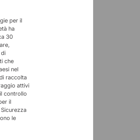
gie per il
età ha
rca 30
are,
 di
ti che
aesi nel
di raccolta
aggio attivi
l controllo
er il
a Sicurezza
cono le