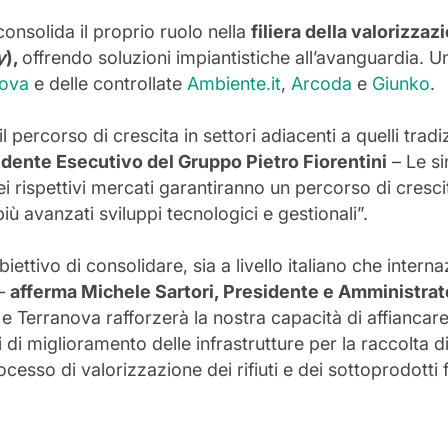
onsolida il proprio ruolo nella
filiera della valorizzazi
y
),
offrendo soluzioni impiantistiche all’avanguardia. U
nova
e delle controllate
Ambiente.it
,
Arcoda
e
Giunko
.
percorso di crescita in settori adiacenti a quelli tradi
idente Esecutivo del Gruppo Pietro Fiorentini
– Le si
 rispettivi mercati garantiranno un percorso di crescit
più avanzati sviluppi tecnologici e gestionali”.
tivo di consolidare, sia a livello italiano che internaz
 –
afferma Michele Sartori, Presidente e Amministrato
 Terranova rafforzerà la nostra capacità di affiancare i 
i di miglioramento delle infrastrutture per la raccolta d
cesso di valorizzazione dei rifiuti e dei sottoprodotti f