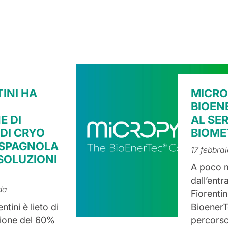
INI HA
MICR
BIOEN
E DI
AL SER
DI CRYO
BIOME
 SPAGNOLA
17 febbra
SOLUZIONI
A poco 
dall’entr
da
Fiorentin
ntini è lieto di
BioenerT
zione del 60%
percorso