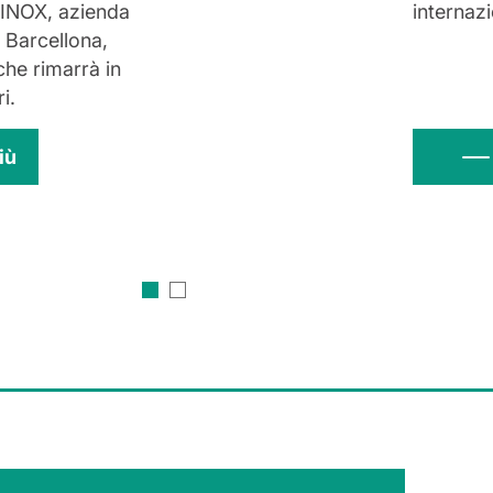
 INOX, azienda
internaz
 Barcellona,
che rimarrà in
i.
iù