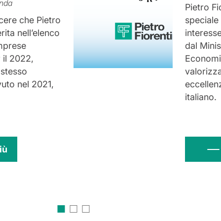
enda
Pietro Fi
ere che Pietro
speciale 
erita nell’elenco
interesse
imprese
dal Mini
il 2022,
Economic
 stesso
valorizz
uto nel 2021,
eccellenz
italiano.
iù