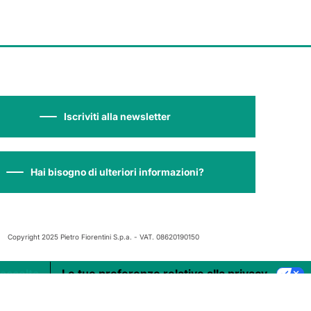
Iscriviti alla newsletter
Hai bisogno di ulteriori informazioni?
Copyright 2025 Pietro Fiorentini S.p.a. - VAT. 08620190150
raccolta
Le tue preferenze relative alla privacy