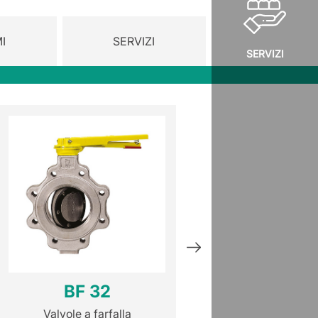
I
SERVIZI
SERVIZI
BF 32
BLD 211
Valvole a farfalla
Accessori per va