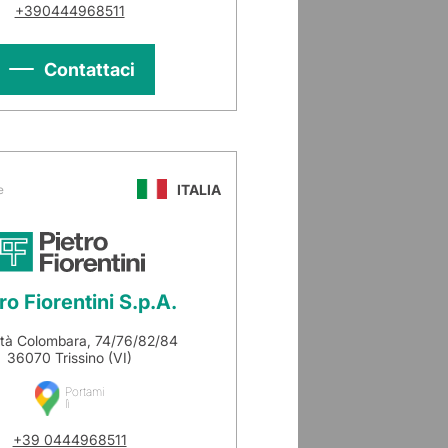
+390444968511
Contattaci
ITALIA
e
ro Fiorentini S.p.A.
ità Colombara, 74/76/82/84
36070 Trissino (VI)
Portami
lì
+39 0444968511