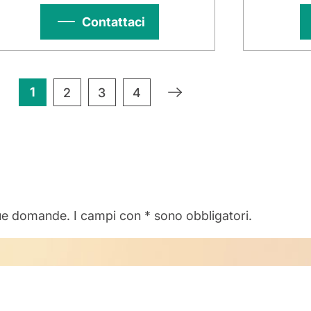
Contattaci
1
»
2
3
4
ue domande. I campi con * sono obbligatori.