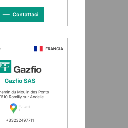
Contattaci
FRANCIA
e
Gazfio SAS
hemin du Moulin des Ponts
610 Romilly sur Andelle
Portami
lì
+33232497711