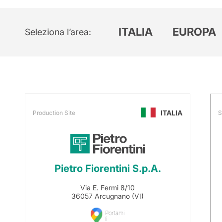
ITALIA
EUROPA
Seleziona l’area
ITALIA
Production Site
S
Pietro Fiorentini S.p.A.
Via E. Fermi 8/10
36057 Arcugnano (VI)
Portami
lì