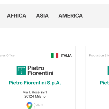
AFRICA
ASIA
AMERICA
ITALIA
ales Office
Production Sit
Pietro Fiorentini S.p.A.
Piet
Via I. Rosellini 1
20124 Milano
Portami
lì