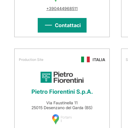
+390444968511
Contattaci
ITALIA
Production Site
S
Pietro Fiorentini S.p.A.
Via Faustinella 11
25015 Desenzano del Garda (BS)
Portami
lì