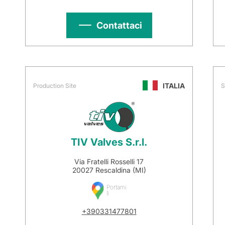
Contattaci
ITALIA
Production Site
S
TIV Valves S.r.l.
Via Fratelli Rosselli 17
20027 Rescaldina (MI)
Portami
lì
+390331477801