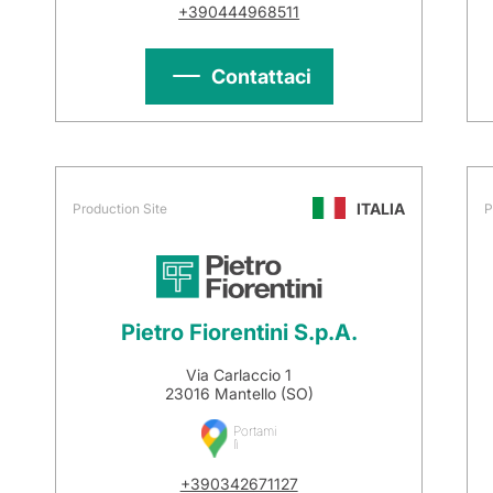
+390444968511
Contattaci
ITALIA
Production Site
P
Pietro Fiorentini S.p.A.
Via Carlaccio 1
23016 Mantello (SO)
Portami
lì
+390342671127