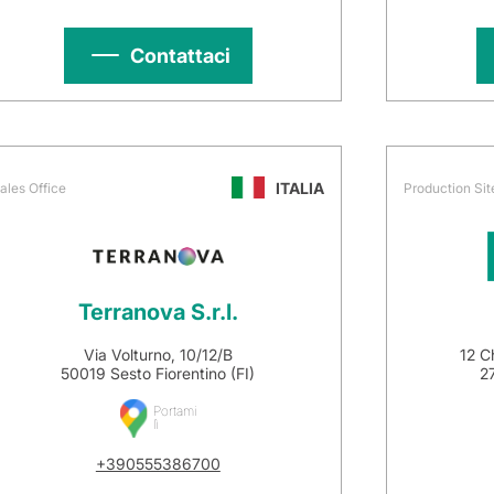
Contattaci
ITALIA
ales Office
Production Sit
Terranova S.r.l.
Via Volturno, 10/12/B
12 C
50019 Sesto Fiorentino (FI)
27
Portami
lì
+390555386700