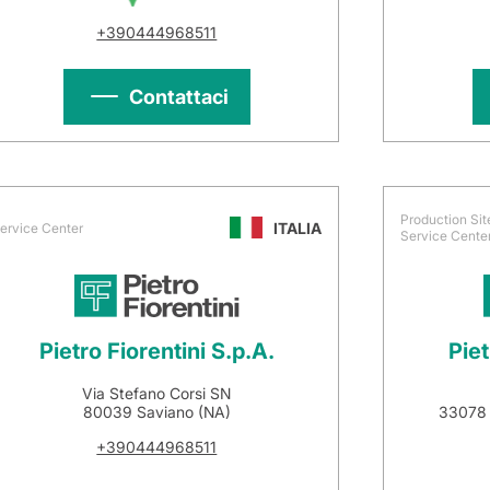
+390444968511
Contattaci
Production Sit
ITALIA
ervice Center
Service Cente
Pietro Fiorentini S.p.A.
Piet
Via Stefano Corsi SN
80039 Saviano (NA)
33078 
+390444968511