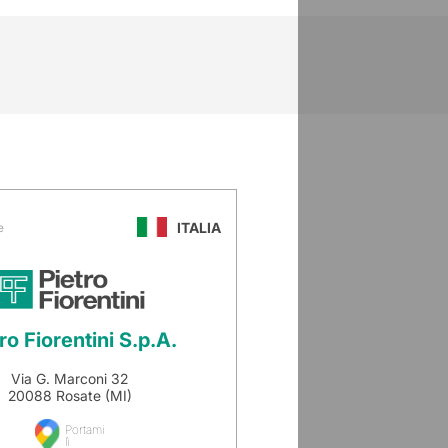
ITALIA
e
ro Fiorentini S.p.A.
Via G. Marconi 32
20088 Rosate (MI)
Portami
lì