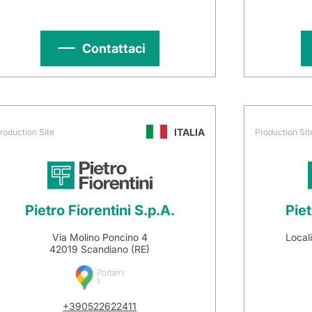
Contattaci
ITALIA
roduction Site
Production Sit
Pietro Fiorentini S.p.A.
Piet
Via Molino Poncino 4
Local
42019 Scandiano (RE)
Portami
lì
+390522622411