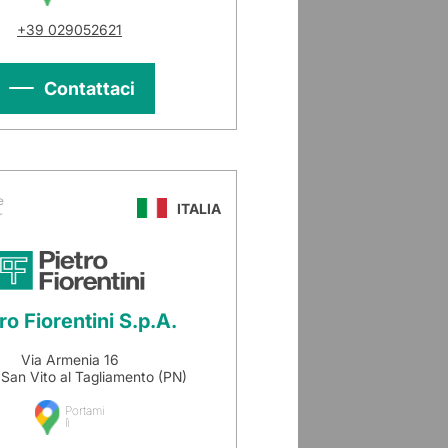
+39 029052621
Contattaci
e
ITALIA
r
ro Fiorentini S.p.A.
Via Armenia 16
San Vito al Tagliamento (PN)
Portami
lì