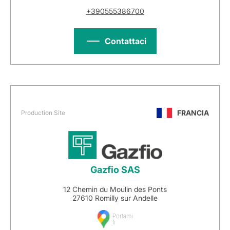
+390555386700
Contattaci
FRANCIA
Production Site
Gazfio SAS
12 Chemin du Moulin des Ponts
27610 Romilly sur Andelle
Portami
lì