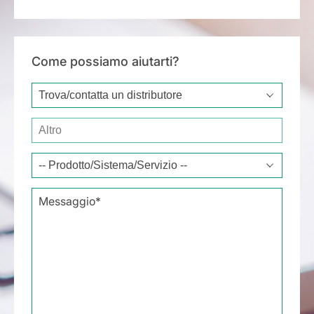
Come possiamo aiutarti?
Type of request*
Other
Message*