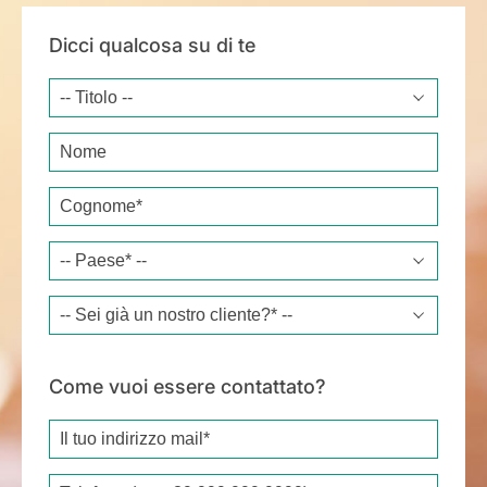
Dicci qualcosa su di te
Title
Name
Surname*
Country*
Are you already a customer?*
Come vuoi essere contattato?
Email*
Phone