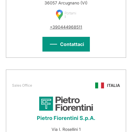
36057 Arcugnano (VI)
Portami
lì
+390444968511
Contattaci
ITALIA
Sales Office
Pietro Fiorentini S.p.A.
Via I. Rosellini 1