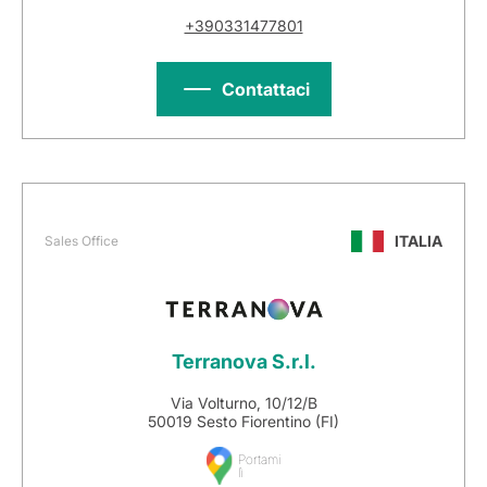
+390331477801
Contattaci
ITALIA
Sales Office
Terranova S.r.l.
Via Volturno, 10/12/B
50019 Sesto Fiorentino (FI)
Portami
lì