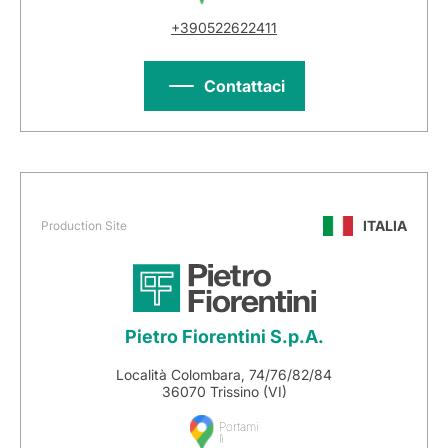
+390522622411
Contattaci
ITALIA
Production Site
Pietro Fiorentini S.p.A.
Località Colombara, 74/76/82/84
36070 Trissino (VI)
Portami
lì