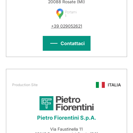
20088 Rosate (MI)
Portami
lì
+39 029052621
Contattaci
ITALIA
Production Site
Pietro Fiorentini S.p.A.
Via Faustinella 11