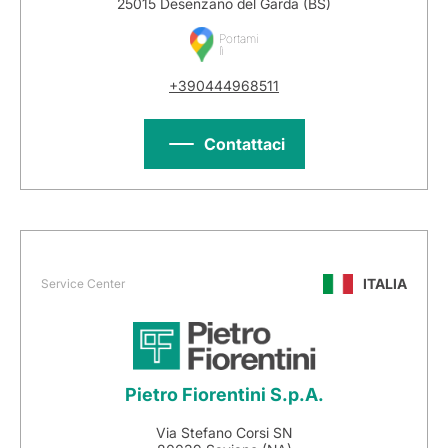
25015 Desenzano del Garda (BS)
Portami
lì
+390444968511
Contattaci
ITALIA
Service Center
Pietro Fiorentini S.p.A.
Via Stefano Corsi SN