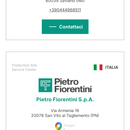
80039 Saviano (NA)
+390444968511
Contattaci
Production Site
ITALIA
Service Center
Pietro Fiorentini S.p.A.
Via Armenia 16
33078 San Vito al Tagliamento (PN)
Portami
lì