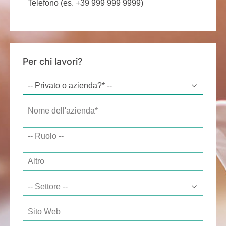
Per chi lavori?
Company name*
Job responsibility
Other
Sector
Website