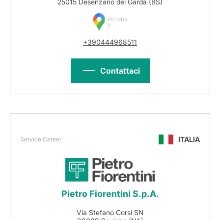
25015 Desenzano del Garda (BS)
Portami
lì
+390444968511
Contattaci
ITALIA
Service Center
Pietro Fiorentini S.p.A.
Via Stefano Corsi SN