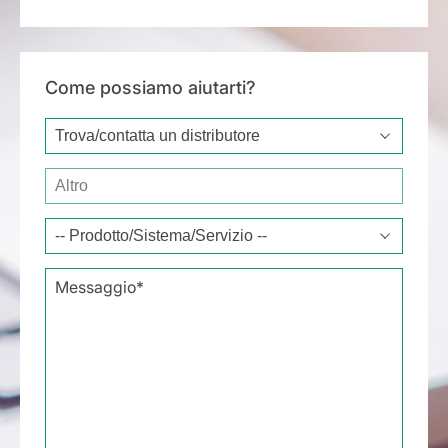
Come possiamo aiutarti?
Type of request*
Other
Message*