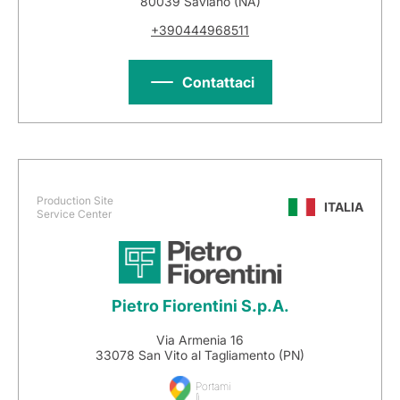
80039 Saviano (NA)
+390444968511
Contattaci
Production Site
ITALIA
Service Center
Pietro Fiorentini S.p.A.
Via Armenia 16
33078 San Vito al Tagliamento (PN)
Portami
lì