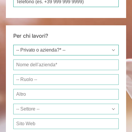
Per chi lavori?
Company name*
Job responsibility
Other
Sector
Website