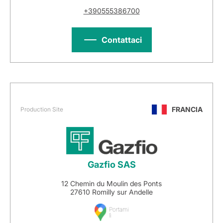
+390555386700
Contattaci
FRANCIA
Production Site
Gazfio SAS
12 Chemin du Moulin des Ponts
27610 Romilly sur Andelle
Portami
lì