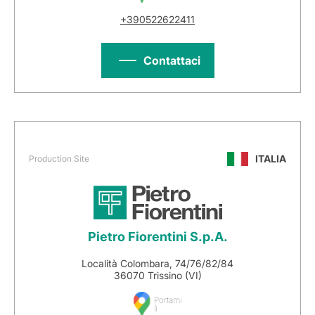
+390522622411
Contattaci
ITALIA
Production Site
Pietro Fiorentini S.p.A.
Località Colombara, 74/76/82/84
36070 Trissino (VI)
Portami
lì