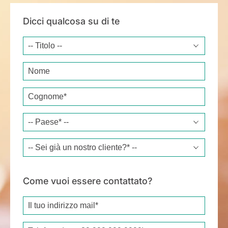
Dicci qualcosa su di te
Title
Name
Surname*
Country*
Are you already a customer?*
Come vuoi essere contattato?
Email*
Phone