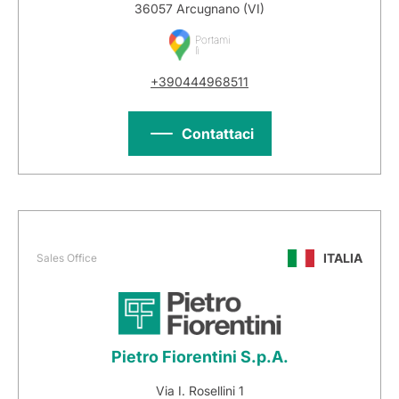
36057 Arcugnano (VI)
Portami
lì
+390444968511
Contattaci
ITALIA
Sales Office
Pietro Fiorentini S.p.A.
Via I. Rosellini 1