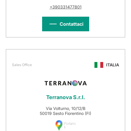
+390331477801
Contattaci
ITALIA
Sales Office
Terranova S.r.l.
Via Volturno, 10/12/B
50019 Sesto Fiorentino (FI)
Portami
lì