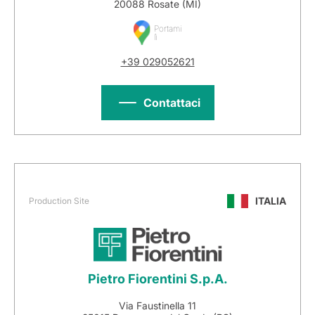
20088 Rosate (MI)
Portami
lì
+39 029052621
Contattaci
ITALIA
Production Site
Pietro Fiorentini S.p.A.
Via Faustinella 11